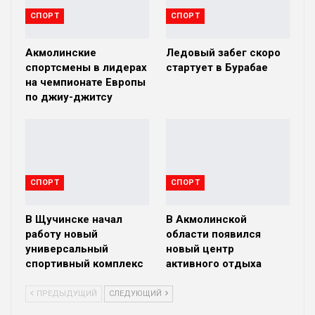
СПОРТ
СПОРТ
Акмолинские
Ледовый забег скоро
спортсмены в лидерах
стартует в Бурабае
на чемпионате Европы
по джиу-джитсу
СПОРТ
СПОРТ
В Щучинске начал
В Акмолинской
работу новый
области появился
универсальный
новый центр
спортивный комплекс
активного отдыха
ПРЕДЫДУЩИЙ
СЛЕДУЮЩИЙ