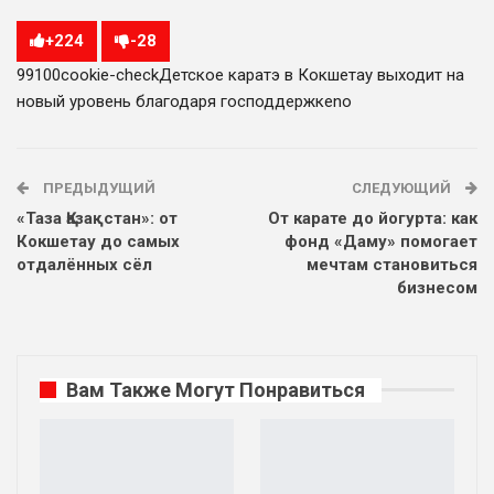
+
224
-
28
991
0
0
cookie-check
Детское каратэ в Кокшетау выходит на
новый уровень благодаря господдержке
no
ПРЕДЫДУЩИЙ
СЛЕДУЮЩИЙ
«Таза Қазақстан»: от
От карате до йогурта: как
Кокшетау до самых
фонд «Даму» помогает
отдалённых сёл
мечтам становиться
бизнесом
Вам Также Могут Понравиться