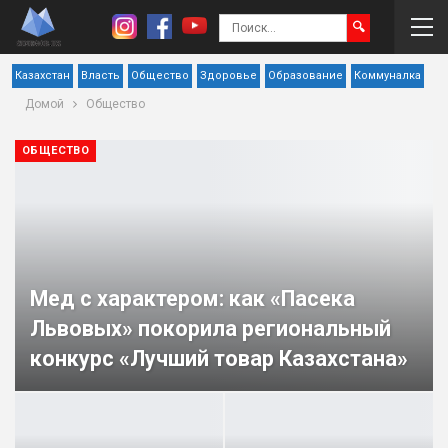
Казахстан
Власть
Общество
Здоровье
Образование
Коммуналка
Домой
Общество
ОБЩЕСТВО
Мед с характером: как «Пасека
Львовых» покорила региональный
конкурс «Лучший товар Казахстана»