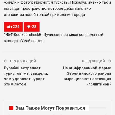
жители и фотографируются туристы. Пожалуй, именно так и
выглядит пространство, которое действительно
становится новой точкой притяжения города.
+
224
-
28
1454
1
0
cookie-check
В Щучинске появился современный
экопарк «Ұмай ана»
no
ПРЕДЫДУЩИЙ
СЛЕДУЮЩИЙ
Бурабай встречает
На оцифрованной ферме
туристов: мы увидели,
Зерендинского района
чем удивляет курорт
выращивают настоящих
этим летом
«голштинок»
Вам Также Могут Понравиться