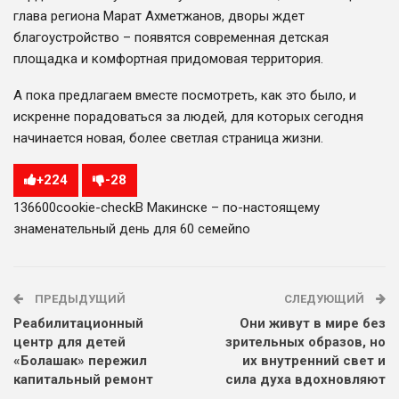
глава региона Марат Ахметжанов, дворы ждет
благоустройство – появятся современная детская
площадка и комфортная придомовая территория.
А пока предлагаем вместе посмотреть, как это было, и
искренне порадоваться за людей, для которых сегодня
начинается новая, более светлая страница жизни.
+
224
-
28
1366
0
0
cookie-check
В Макинске – по-настоящему
знаменательный день для 60 семей
no
ПРЕДЫДУЩИЙ
СЛЕДУЮЩИЙ
Реабилитационный
Они живут в мире без
центр для детей
зрительных образов, но
«Болашак» пережил
их внутренний свет и
капитальный ремонт
сила духа вдохновляют