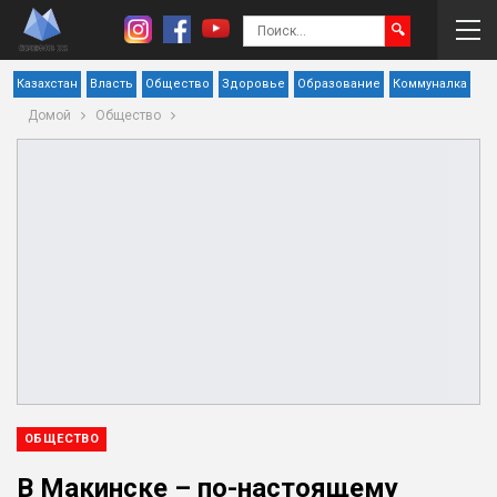
Казахстан
Власть
Общество
Здоровье
Образование
Коммуналка
Домой
Общество
ОБЩЕСТВО
В Макинске – по-настоящему