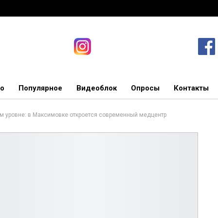
о
Популярное
Видеоблок
Опросы
Контакты
м уровне: в Максимовке откроется современный медцентр