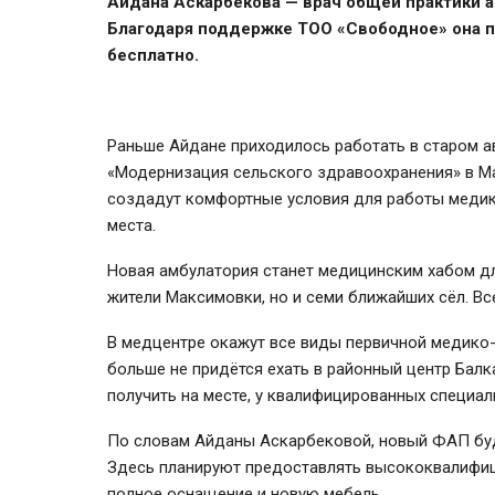
Айдана Аскарбекова — врач общей практики 
Благодаря поддержке ТОО «Свободное» она по
бесплатно.
Раньше Айдане приходилось работать в старом а
«Модернизация сельского здравоохранения» в М
создадут комфортные условия для работы медико
места.
Новая амбулатория станет медицинским хабом дл
жители Максимовки, но и семи ближайших сёл. Вс
В медцентре окажут все виды первичной медико
больше не придётся ехать в районный центр Бал
получить на месте, у квалифицированных специал
По словам Айданы Аскарбековой, новый ФАП буд
Здесь планируют предоставлять высококвалифиц
полное оснащение и новую мебель.