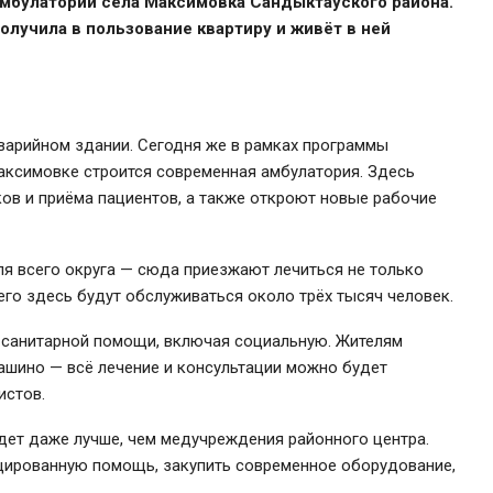
амбулатории села Максимовка Сандыктауского района.
лучила в пользование квартиру и живёт в ней
варийном здании. Сегодня же в рамках программы
аксимовке строится современная амбулатория. Здесь
в и приёма пациентов, а также откроют новые рабочие
я всего округа — сюда приезжают лечиться не только
его здесь будут обслуживаться около трёх тысяч человек.
-санитарной помощи, включая социальную. Жителям
кашино — всё лечение и консультации можно будет
истов.
ет даже лучше, чем медучреждения районного центра.
ированную помощь, закупить современное оборудование,