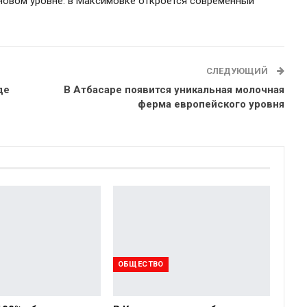
новом уровне: в Максимовке откроется современный
СЛЕДУЮЩИЙ
де
В Атбасаре появится уникальная молочная
ферма европейского уровня
ОБЩЕСТВО