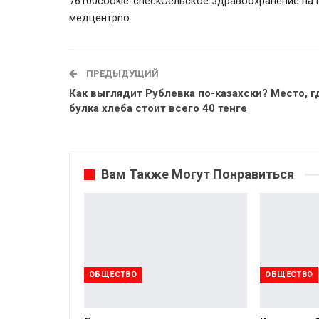
761
0
0
cookie-check
Сельское здравоохранение на 
медцентр
no
ПРЕДЫДУЩИЙ
Как выглядит Рублевка по-казахски? Место, г
булка хлеба стоит всего 40 тенге
Вам Также Могут Понравиться
ОБЩЕСТВО
ОБЩЕСТВО