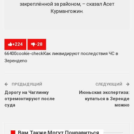
закреплённой за районом, – сказал Асет
Курмангожин.
+
224
-
28
664
0
0
cookie-check
Как ликвидируют последствия ЧС в
Зеренде
no
ПРЕДЫДУЩИЙ
СЛЕДУЮЩИЙ
Дорогу на Чаглинку
Июньская экспертиза:
отремонтируют после
купаться в Зеренде
суда
можно
Вам Также Могут Понравиться