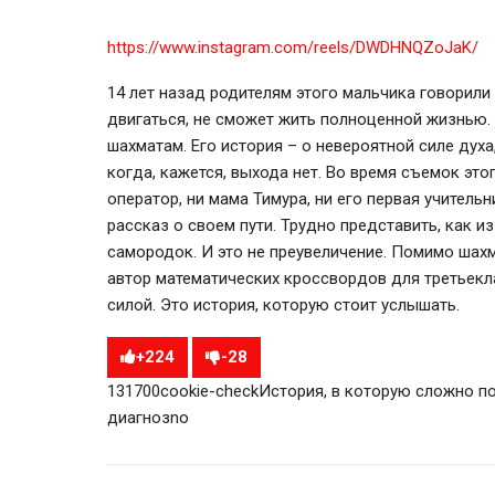
https://www.instagram.com/reels/DWDHNQZoJaK/
14 лет назад родителям этого мальчика говорили
двигаться, не сможет жить полноценной жизнью.
шахматам. Его история – о невероятной силе духа,
когда, кажется, выхода нет. Во время съемок это
оператор, ни мама Тимура, ни его первая учитель
рассказ о своем пути. Трудно представить, как 
самородок. И это не преувеличение. Помимо шахма
автор математических кроссвордов для третьекла
силой. Это история, которую стоит услышать.
+
224
-
28
1317
0
0
cookie-check
История, в которую сложно по
диагноз
no