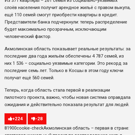
Из 371 квартиры – 261 семья из социально-уязвимых
слоёв населения получит арендное жильё с правом выкупа,
ещё 110 семей смогут приобрести квартиры в кредит.
Представители банка подчеркнули: теперь распределение
будет максимально прозрачным, исключающим
человеческий фактор.
Акмолинская область показывает реальные результаты: за
последние два года жильём обеспечены 4 787 семей, из
них 1 536 – социально уязвимые категории. Это рекорд за
последние семь лет. Только в Косшы в этом году ключи
получат ещё 560 семей.
Теперь, когда область стала первой в реализации
пилотного проекта, важно, чтобы новая система оправдала
ожидания и действительно показала результат для людей.
+
224
-
28
819
0
0
cookie-check
Акмолинская область – первая в стране: