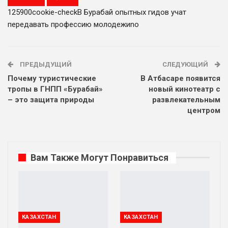
1259
0
0
cookie-check
В Бурабай опытных гидов учат
передавать профессию молодежи
no
ПРЕДЫДУЩИЙ
СЛЕДУЮЩИЙ
Почему туристические
В Атбасаре появится
тропы в ГНПП «Бурабай»
новый кинотеатр с
– это защита природы
развлекательным
центром
Вам Также Могут Понравиться
КАЗАХСТАН
КАЗАХСТАН