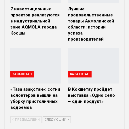
7 инвестиционных
Лучшие
проектов реализуются
продовольственные
в индустриальной
товары Акмолинской
зоне AQMOLA города
области: истории
Косшы
успеха
производителей
КАЗАХСТАН
КАЗАХСТАН
«Таза Қазақстан»: сотни
В Кокшетау пройдет
волонтеров вышли на
выставка «Одно село
уборку пристоличных
– один продукт»
водоемов
ПРЕДЫДУЩИЙ
СЛЕДУЮЩИЙ