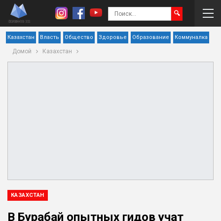
Казахстан
Власть
Общество
Здоровье
Образование
Коммуналка
Домой
Казахстан
КАЗАХСТАН
В Бурабай опытных гидов учат