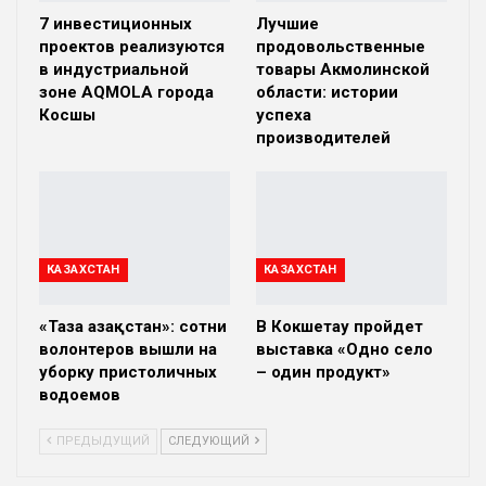
7 инвестиционных
Лучшие
проектов реализуются
продовольственные
в индустриальной
товары Акмолинской
зоне AQMOLA города
области: истории
Косшы
успеха
производителей
КАЗАХСТАН
КАЗАХСТАН
«Таза Қазақстан»: сотни
В Кокшетау пройдет
волонтеров вышли на
выставка «Одно село
уборку пристоличных
– один продукт»
водоемов
ПРЕДЫДУЩИЙ
СЛЕДУЮЩИЙ