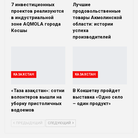
7 инвестиционных
Лучшие
проектов реализуются
продовольственные
в индустриальной
товары Акмолинской
зоне AQMOLA города
области: истории
Косшы
успеха
производителей
КАЗАХСТАН
КАЗАХСТАН
«Таза Қазақстан»: сотни
В Кокшетау пройдет
волонтеров вышли на
выставка «Одно село
уборку пристоличных
– один продукт»
водоемов
ПРЕДЫДУЩИЙ
СЛЕДУЮЩИЙ