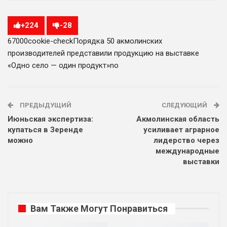
+
224
-
28
670
0
0
cookie-check
Порядка 50 акмолинских
производителей представили продукцию на выставке
«Одно село — один продукт»
no
ПРЕДЫДУЩИЙ
СЛЕДУЮЩИЙ
Июньская экспертиза:
Акмолинская область
купаться в Зеренде
усиливает аграрное
можно
лидерство через
международные
выставки
Вам Также Могут Понравиться