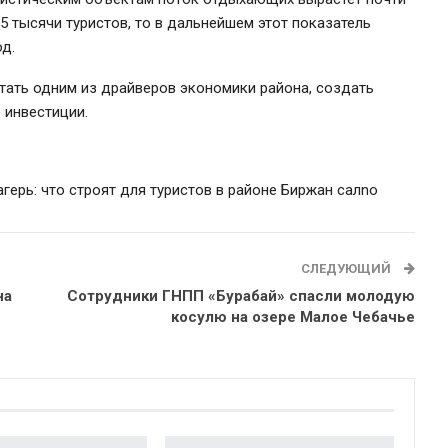
,5 тысячи туристов, то в дальнейшем этот показатель
од.
стать одним из драйверов экономики района, создать
 инвестиции.
агерь: что строят для туристов в районе Биржан сал
no
СЛЕДУЮЩИЙ
на
Сотрудники ГНПП «Бурабай» спасли молодую
косулю на озере Малое Чебачье