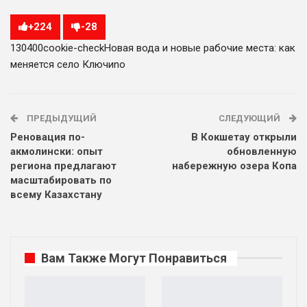
+
224
-
28
1304
0
0
cookie-check
Новая вода и новые рабочие места: как
меняется село Ключи
no
ПРЕДЫДУЩИЙ
СЛЕДУЮЩИЙ
Реновация по-
В Кокшетау открыли
акмолински: опыт
обновленную
региона предлагают
набережную озера Копа
масштабировать по
всему Казахстану
Вам Также Могут Понравиться