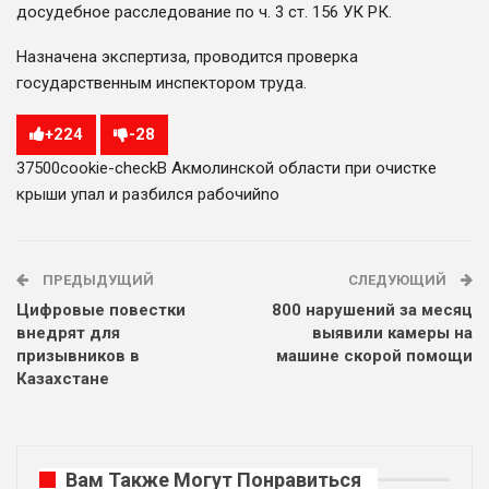
досудебное расследование по ч. 3 ст. 156 УК РК.
Назначена экспертиза, проводится проверка
государственным инспектором труда.
+
224
-
28
375
0
0
cookie-check
В Акмолинской области при очистке
крыши упал и разбился рабочий
no
ПРЕДЫДУЩИЙ
СЛЕДУЮЩИЙ
Цифровые повестки
800 нарушений за месяц
внедрят для
выявили камеры на
призывников в
машине скорой помощи
Казахстане
Вам Также Могут Понравиться