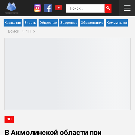
Казахстан
Власть
Общество
Здоровье
Образование
Коммуналка
Домой
ЧП
ЧП
В Акмолинской области при